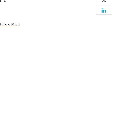
CONT
ture e Mieli
CATA
ONL