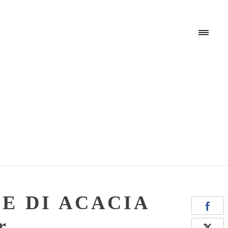
HOM
CHI 
E DI ACACIA
PROD
r.