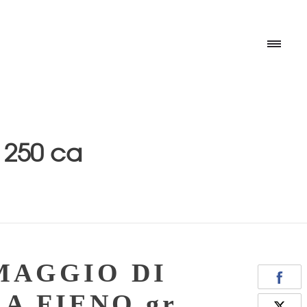
 250 ca
HOM
CHI 
MAGGIO DI
PROD
A FIENO gr.