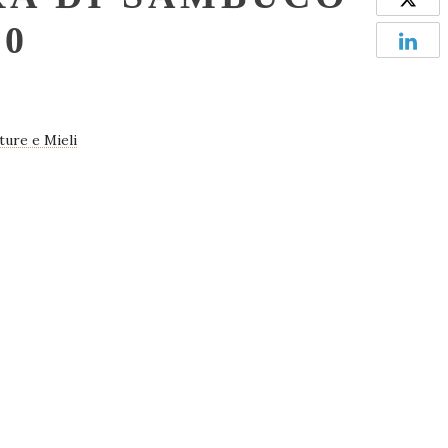
40
CONT
CATA
ture e Mieli
ONL